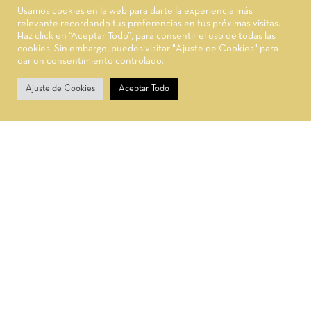
Usamos cookies en la web para darte la experiencia más
relevante recordando tus preferencias en tus próximas visitas.
© 2022,
Yazmira Beauty.
Desarrollado por 2H Solutions®
Haz click en “Aceptar Todo”, para consentir el uso de todas las
cookies. Sin embargo, puedes visitar "Ajuste de Cookies" para
dar un consentimiento controlado.
0
Ajuste de Cookies
Aceptar Todo
Carrito
Inicio
Tienda
Únete al Club Yazmira y
consigue 20% de descuento