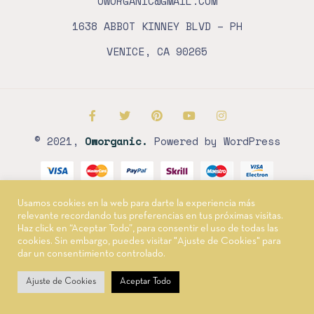
OWORGANIC@GMAIL.COM
1638 ABBOT KINNEY BLVD – PH
VENICE, CA 90265
© 2021,
Oworganic.
Powered by WordPress
Usamos cookies en la web para darte la experiencia más
relevante recordando tus preferencias en tus próximas visitas.
Haz click en “Aceptar Todo”, para consentir el uso de todas las
cookies. Sin embargo, puedes visitar "Ajuste de Cookies" para
dar un consentimiento controlado.
Ajuste de Cookies
Aceptar Todo