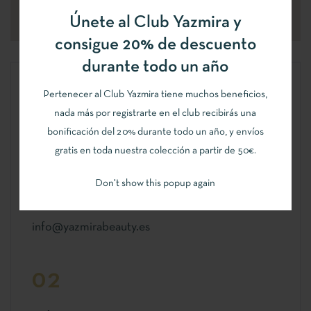
Únete al Club Yazmira y
consigue 20% de descuento
durante todo un año
01
Pertenecer al Club Yazmira tiene muchos beneficios,
nada más por registrarte en el club recibirás una
bonificación del 20% durante todo un año, y envíos
¿DÓNDE ENCONTRARNOS?
gratis en toda nuestra colección a partir de 50€.
Calle Granada, 18, Albolote (Granada)
Don't show this popup again
+34 858 13 35 36
info@yazmirabeauty.es
02