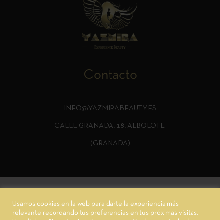
Contacto
INFO@YAZMIRABEAUTY.ES
CALLE GRANADA, 18, ALBOLOTE
(GRANADA)
Usamos cookies en la web para darte la experiencia más
relevante recordando tus preferencias en tus próximas visitas.
© 2022,
Yazmira Beauty.
Desarrollado por 2H Solutions®