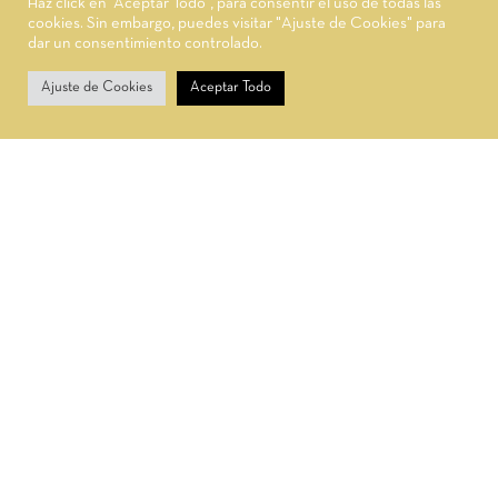
Haz click en “Aceptar Todo”, para consentir el uso de todas las
cookies. Sin embargo, puedes visitar "Ajuste de Cookies" para
dar un consentimiento controlado.
0
Ajuste de Cookies
Aceptar Todo
Carrito
Inicio
Tienda